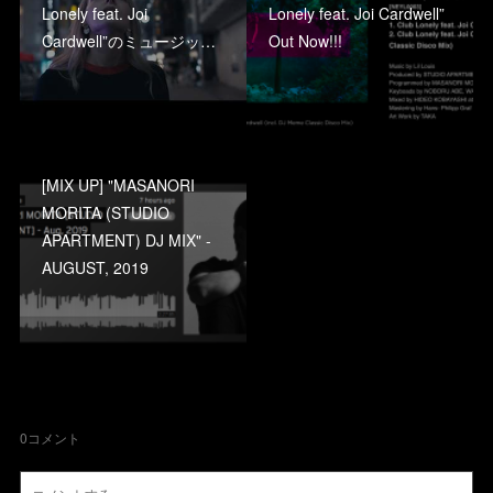
Lonely feat. Joi
Lonely feat. Joi Cardwell”
Cardwell”のミュージッ…
Out Now!!!
[MIX UP] "MASANORI
MORITA (STUDIO
APARTMENT) DJ MIX" -
AUGUST, 2019
0
コメント