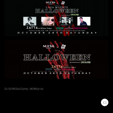
DJ SCHEDULE
(
206
)
NEWS
(
218
)