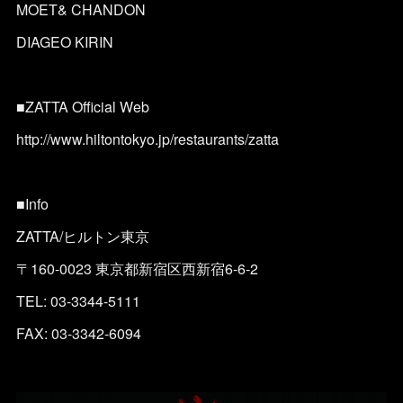
MOET& CHANDON
DIAGEO KIRIN
■ZATTA Official Web
http://www.hiltontokyo.jp/restaurants/zatta
■Info
ZATTA/ヒルトン東京
〒160-0023 東京都新宿区西新宿6-6-2
TEL: 03-3344-5111
FAX: 03-3342-6094