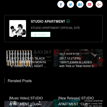
STUDIO APARTMENT
STUDIO APARTMENT OFFICIAL SITE
フォロー
2017.10.31 08:30
2017.10.23 21:55
2017.11.02.(THU) "BLACK
2017.10.27(FRI)
ON IT -MASANORI MORITA
“GENTLEMAN & LADIES
＆ OSAMU M ALL NIGHT …
with Trick or Treat Horror D…
Rerated Posts
[Music Video] STUDIO
[New Release] STUDIO
APARTMENT “Club
APARTMENT “Club