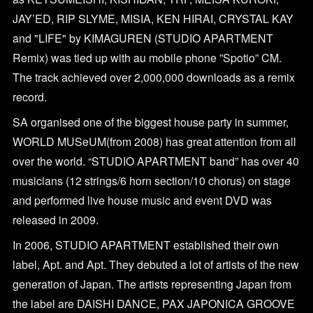
JAY’ED, RIP SLYME, MISIA, KEN HIRAI, CRYSTAL KAY
and "LIFE" by KIMAGUREN (STUDIO APARTMENT
Remix) was tied up with au mobile phone ”Spotio” CM.
The track achieved over 2,000,000 downloads as a remix
record.
SA organised one of the biggest house party in summer,
WORLD MUSeUM(from 2008) has great attention from all
over the world. “STUDIO APARTMENT band” has over 40
musicians (12 strings/6 horn section/10 chorus) on stage
and performed live house music and event DVD was
released in 2009.
In 2006, STUDIO APARTMENT established their own
label, Apt. and Apt. They debuted a lot of artists of the new
generation of Japan. The artists representing Japan from
the label are DAISHI DANCE, PAX JAPONICA GROOVE