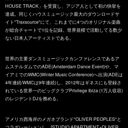
HOUSE TRACK」を受賞し、アジア人として初の快挙を
達成。同じくハウスミュージック最大のダウンロードサ
イト"Traxsource"にて、これまでに4つのオリジナル楽曲
が総合チャートで1位を記録。世界規模で活動してる数少
ない日本人アーティストである。
世界の主要ダンスミュージックカンファレンスであるア
ムステルダムでのADE(Amsterdam Dance Event)や、マ
イアミでのWMC(Winter Music Conference)へ出演(ADEは
4年連続/WMCは9年連続)し、2012年はギネスにも登録さ
れている世界一のビッグクラブPrivilege Ibiza (1万人収容)
のレジデントDJを務める。
アメリカ西海岸のメガネブランド"OLIVER PEOPLES"と
コラボレーションし、[STUDIO APARTMENT×OLIVER