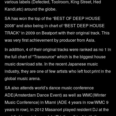
various labels (Defected, Toolroom, King Street, Hed
Kandi,etc) around the globe.
SA has won the top of the “BEST OF DEEP HOUSE
2008” and also being in chart of “BEST DEEP HOUSE
TRACK” in 2009 on Beatport with their original track. This
was very first achievement by producer from Asia.
In addition, 4 of their original tracks were ranked as no 1 in
the full chart of "Traxsource" which is the biggest house
music download site. In the recent Japanese music
industry, they are one of few artists who left foot print in the
global music arena.
SA also attends world’s dance music conference
ADE(Amsterdam Dance Event) as well as WMC(Winter
Music Conference) in Miami (ADE 4 years in row/WMC 9
years in row), in 2012 Masanori played resident DJ at the