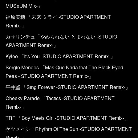
MUSeUM Mix-」
福原美穂 「未来 ミライ -STUDIO APARTMENT
Remix-」
カサリンチュ「やめられない とまれない -STUDIO
APARTMENT Remix-」
Kylee 「It's You -STUDIO APARTMENT Remix-」
Sergio Mendes 「Mas Que Nada feat The Black Eyed
Peas - STUDIO APARTMENT Remix-」
平井堅 「Sing Forever -STUDIO APARTMENT Remix-」
Cheeky Parade 「Tactics -STUDIO APARTMENT
Remix-」
TRF 「Boy Meets Girl -STUDIO APARTMENT Remix-」
ケツメイシ「Rhythm Of The Sun -STUDIO APARTMENT
Remix-」