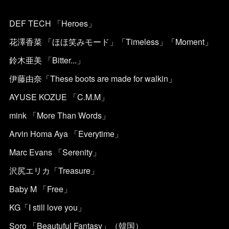
DEF TECH 「Heroes」
花澤香菜 「ほほ笑みモード」「Timeless」「Moment」
鈴木亜美 「Bitter...」
伊藤由奈「These boots are made for walkin」
AYUSE KOZUE 「C.M.M」
mink 「More Than Words」
Arvin Homa Aya 「Everytime」
Marc Evans 「Serenity」
沢尻エリカ「Treasure」
Baby M 「Free」
KG「I still love you」
Soro 「Beautuful Fantasy」（韓国）