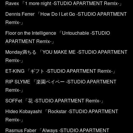
Ravex 「1 more night -STUDIO APARTMENT Remix-」
Dennis Ferrer 「How Do I Let Go -STUDIO APARTMENT
Remix-」
Floor on the Intelligence 「Untouchable -STUDIO
APARTMENT Remix-」
Monday満ちる 「YOU MAKE ME -STUDIO APARTMENT
Remix-」
ET-KING 「ギフト -STUDIO APARTMENT Remix-」
RIP SLYME 「楽園ベイベー -STUDIO APARTMENT
Remix-」
SOFFet 「花 -STUDIO APARTMENT Remix-」
Hideo Kobayashi 「Rockstar -STUDIO APARTMENT
Remix-」
Rasmus Faber 「Always -STUDIO APARTMENT