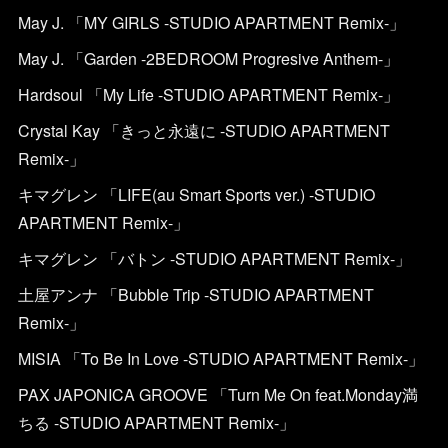
May J. 「MY GIRLS -STUDIO APARTMENT Remix-」
May J. 「Garden -2BEDROOM Progresive Anthem-」
Hardsoul 「My Life -STUDIO APARTMENT Remix-」
Crystal Kay 「きっと永遠に -STUDIO APARTMENT
Remix-」
キマグレン 「LIFE(au Smart Sports ver.) -STUDIO
APARTMENT Remix-」
キマグレン 「バトン -STUDIO APARTMENT Remix-」
土屋アンナ 「Bubble Trip -STUDIO APARTMENT
Remix-」
MISIA 「To Be In Love -STUDIO APARTMENT Remix-」
PAX JAPONICA GROOVE 「Turn Me On feat.Monday満
ちる -STUDIO APARTMENT Remix-」