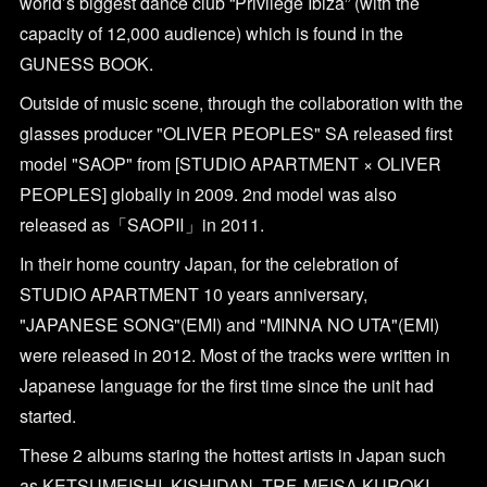
world’s biggest dance club “Privilege Ibiza” (with the
capacity of 12,000 audience) which is found in the
GUNESS BOOK.
Outside of music scene, through the collaboration with the
glasses producer "OLIVER PEOPLES" SA released first
model "SAOP" from [STUDIO APARTMENT × OLIVER
PEOPLES] globally in 2009. 2nd model was also
released as「SAOPⅡ」in 2011.
In their home country Japan, for the celebration of
STUDIO APARTMENT 10 years anniversary,
"JAPANESE SONG"(EMI) and "MINNA NO UTA"(EMI)
were released in 2012. Most of the tracks were written in
Japanese language for the first time since the unit had
started.
These 2 albums staring the hottest artists in Japan such
as KETSUMEISHI, KISHIDAN, TRF, MEISA KUROKI,