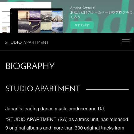
Ameba Owndで
あなただけのホームページやブログをつ
くろう
今すぐ試す
BIOGRAPHY
STUDIO APARTMENT
Japan’s leading dance music producer and DJ.
"STUDIO APARTMENT”(SA) as a track unit, has released
9 original albums and more than 300 original tracks from