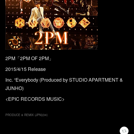
2PM「2PM OF 2PM」
2015/4/15 Release
Inc. “Everybody (Produced by STUDIO APARTMENT &
JUNHO)
<EPIC RECORDS MUSIC>
PRODUCE & REMIX (JPN)
(
34
)