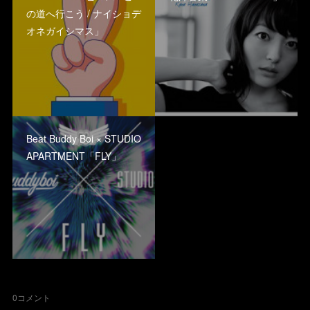
の道へ行こう / ナイショデ
オネガイシマス」
Beat Buddy Boi × STUDIO
APARTMENT「FLY」
0
コメント