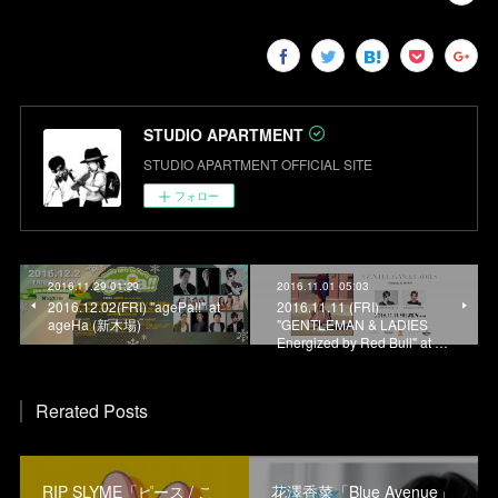
STUDIO APARTMENT
STUDIO APARTMENT OFFICIAL SITE
フォロー
2016.11.29 01:29
2016.11.01 05:03
2016.12.02(FRI) "agePa!!" at
2016.11.11 (FRI)
ageHa (新木場)
"GENTLEMAN & LADIES
Energized by Red Bull" at …
Rerated Posts
RIP SLYME「ピース / こ
花澤香菜「Blue Avenue」