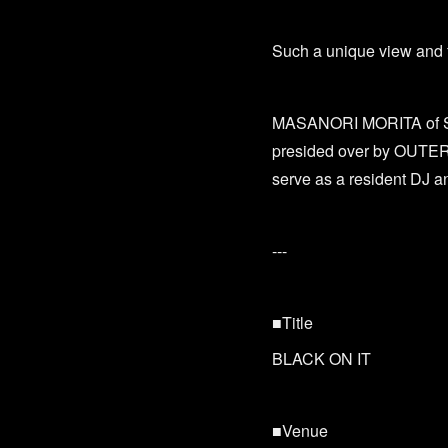
Such a unique view and f
MASANORI MORITA of S
presided over by OUTE
serve as a resident DJ a
---
■Title
BLACK ON IT
■Venue