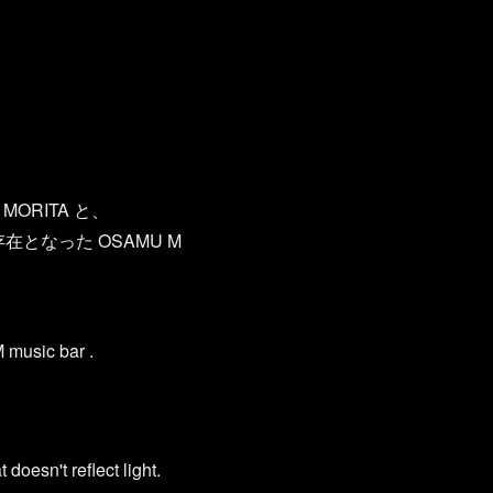
ORITA と、
在となった OSAMU M
 music bar .
doesn't reflect light.