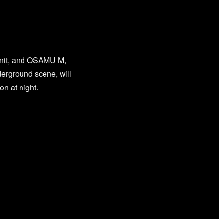
nit, and OSAMU M,
rground scene, will
n at night.