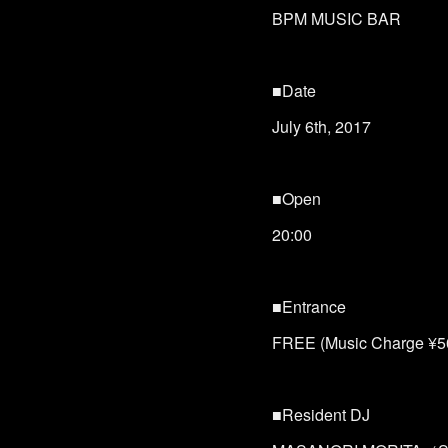
BPM MUSIC BAR
■Date
July 6th, 2017
■Open
20:00
■Entrance
FREE (Music Charge ¥5
■Resident DJ