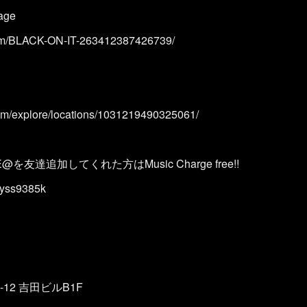
page
com/BLACK-ON-IT-263412387426739/
om/explore/locations/1031219490325061/
NE@を友達追加してくれた方はMusic Charge free!!
40yss9385k
12 吉田ビルB1F