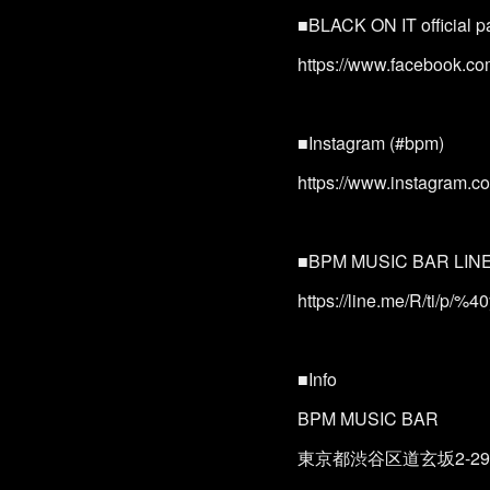
■BLACK ON IT official 
https://www.facebook.
■Instagram (#bpm)
https://www.instagram.c
■BPM MUSIC BAR LI
https://line.me/R/ti/p/%
■Info
BPM MUSIC BAR
東京都渋谷区道玄坂2-29-