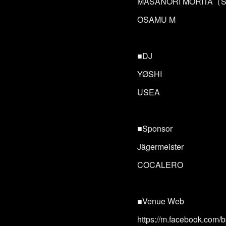
MASANORI MORITA（
OSAMU M
■DJ
YØSHI
USEA
■Sponsor
Jägermeister
COCALERO
■Venue Web
https://m.facebook.com