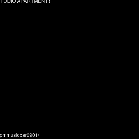
STUDIO APARTMENT）
/bpmmusicbar0901/