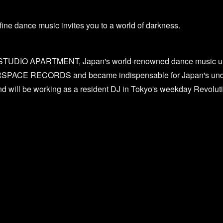
ine dance music invites you to a world of darkness.
TUDIO APARTMENT, Japan's world-renowned dance music u
RSPACE RECORDS and became indispensable for Japan's unde
nd will be working as a resident DJ in Tokyo's weekday Revolutio