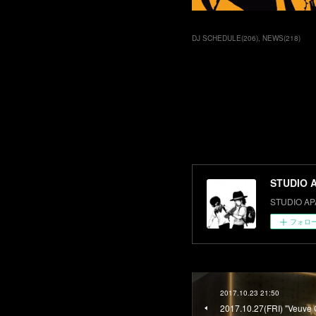
DJ SCHEDULE
(
206
)
NEWS
(
218
)
STUDIO 
STUDIO AP
フォロ
2017.10.23 21:50
2017.10.27(FRI) "Veuve 