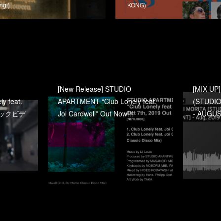
ngi)
KONG)
[New Release] STUDIO
[MIX UP
y feat.
APARTMENT “Club Lonely feat.
(STUDIO
ージックビデ
Joi Cardwell” Out Now!!!
- AUGUS