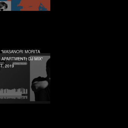
] "MASANORI MORITA
 APARTMENT) DJ MIX"
T, 2019