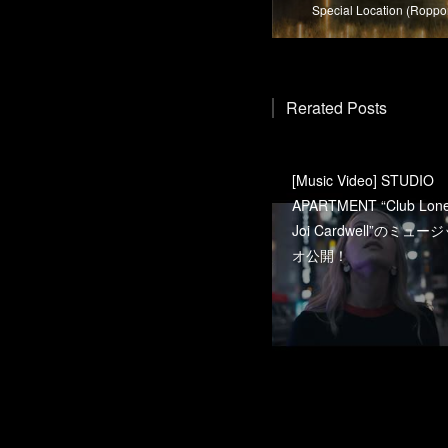
Special Location (Roppo
Rerated Posts
[Music Video] STUDIO
APARTMENT “Club Lonel
Joi Cardwell”のミュ
オ公開！