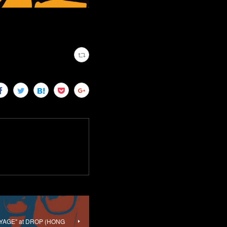
OYAGE" at DROP (HONG