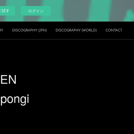
ぐ試す
ログイン
HY
DISCOGRAPHY (JPN)
DISCOGRAPHY (WORLD)
CONTACT
EEN
pongi