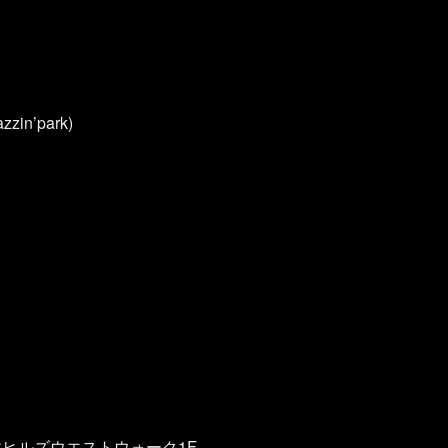
zin’park)
本木ヒルズウエストウォーク1F