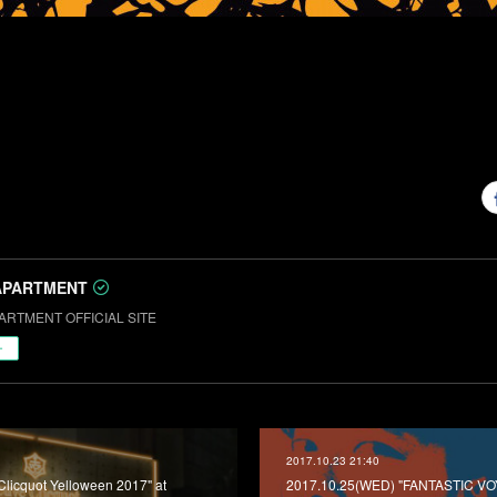
APARTMENT
ARTMENT OFFICIAL SITE
ー
2017.10.23 21:40
Clicquot Yelloween 2017" at
2017.10.25(WED) "FANTASTIC V