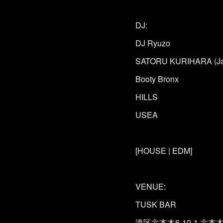
DJ:
DJ Ryuzo
SATORU KURIHARA (Jaz
Booty Bronx
HILLS
USEA
[HOUSE | EDM]
VENUE:
TUSK BAR
港区六本木6-10-1 六