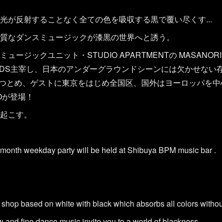
光が反射することなく全ての色を吸収する黒で覆い尽くす...
質なダンスミュージックが漆黒の世界へと誘う。
ジックユニット・STUDIO APARTMENTの MASANORI M
ECORDS主宰し、日本のアンダーグラウンドシーンには欠かせない存
をつとめ、ゲストに東京をはじめ全国区、国外はヨーロッパを
Oが登場！
起こす。
 month weekday party will be held at Shibuya BPM music bar .
e shop based on white with black which absorbs all colors without l
 and fine dance music invite you to a world of blackness.