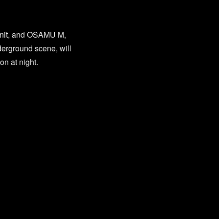
nit, and OSAMU M,
rground scene, will
n at night.