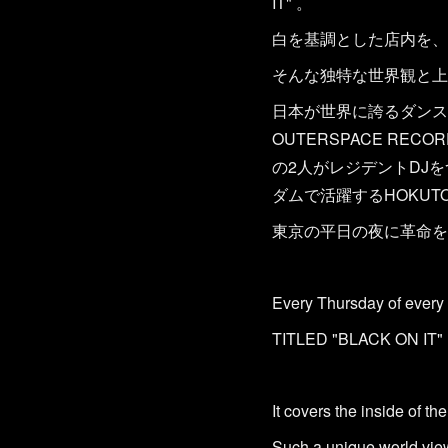
IT" 。
白を基調とした店内を、
そんな独特な世界観と上
日本が世界に誇るダンスミュー
OUTERSPACE R
の2人がレジデントDJ
ダムで活躍するHOKUT
東京の平日の夜に革命を
Every Thursday of every
TITLED "BLACK ON IT"
It covers the inside of th
Such a unique world view