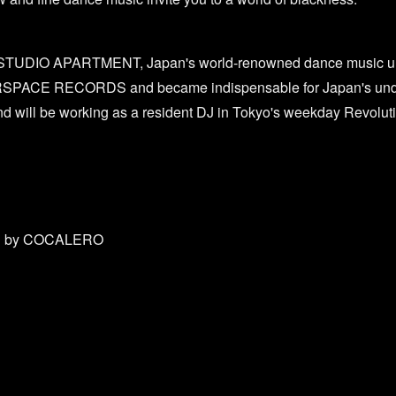
TUDIO APARTMENT, Japan's world-renowned dance music u
RSPACE RECORDS and became indispensable for Japan's unde
nd will be working as a resident DJ in Tokyo's weekday Revolutio
ed by COCALERO