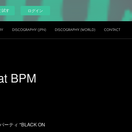
ぐ試す
ログイン
HY
DISCOGRAPHY (JPN)
DISCOGRAPHY (WORLD)
CONTACT
 at BPM
ティ "BLACK ON