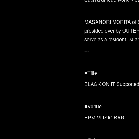
MASANORI MORITA of S
presided over by OUTE
serve as a resident DJ a
---
■Title
BLACK ON IT Support
■Venue
BPM MUSIC BAR