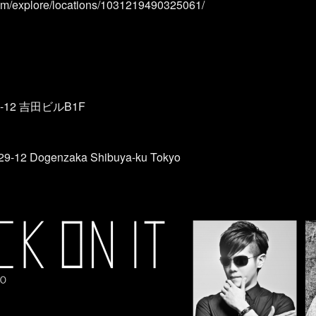
om/explore/locations/1031219490325061/
12 吉田ビルB1F
-29-12 Dogenzaka Shibuya-ku Tokyo