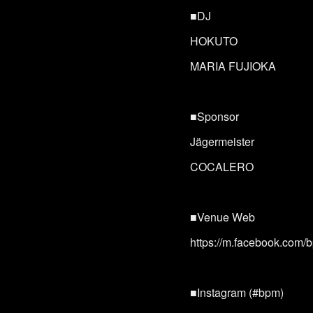
■DJ
HOKUTO
MARIA FUJIOKA
■Sponsor
Jägermeister
COCALERO
■Venue Web
https://m.facebook.com
■Instagram (#bpm)