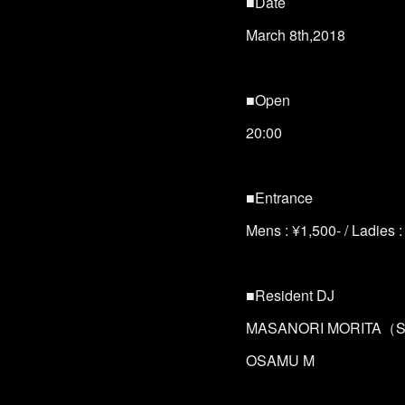
■Date
March 8th,2018
■Open
20:00
■Entrance
Mens : ¥1,500- / Ladies :
■Resident DJ
MASANORI MORITA（
OSAMU M