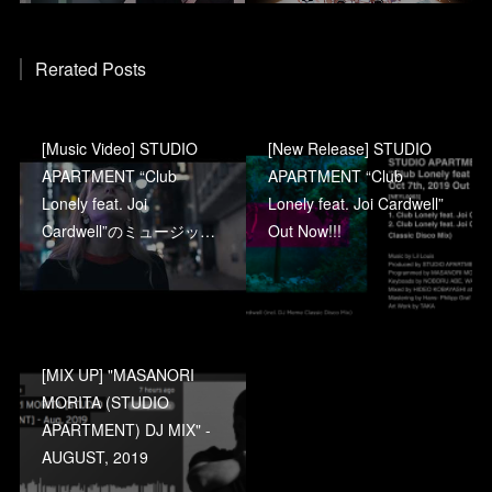
Rerated Posts
[Music Video] STUDIO
[New Release] STUDIO
APARTMENT “Club
APARTMENT “Club
Lonely feat. Joi
Lonely feat. Joi Cardwell”
Cardwell”のミュージッ…
Out Now!!!
[MIX UP] "MASANORI
MORITA (STUDIO
APARTMENT) DJ MIX" -
AUGUST, 2019