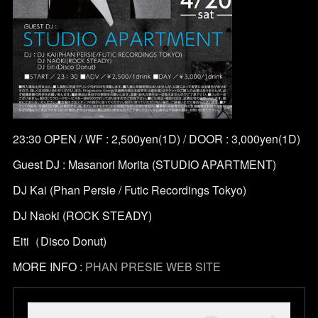
23:30 OPEN / WF : 2,500yen(1D) / DOOR : 3,000yen(1D)
Guest DJ : Masanori Morita (STUDIO APARTMENT)
DJ Kai (Phan Persie / Futic Recordings Tokyo)
DJ Naoki (ROCK STEADY)
Eiti（Disco Donut)
MORE INFO :
PHAN PRESIE WEB SITE