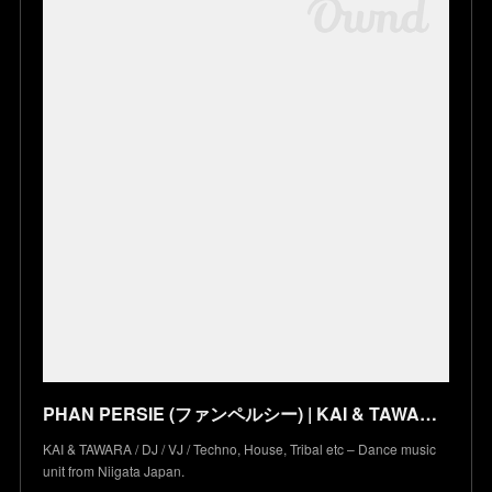
PHAN PERSIE (ファンペルシー) | KAI & TAWARA » 2013.4.20 SAT – KAI : DJ@Progressive Energy / MOVE feat. STU
KAI & TAWARA / DJ / VJ / Techno, House, Tribal etc – Dance music
unit from Niigata Japan.