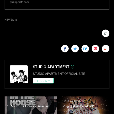
phanpersie.com
NEWS
(
218
)
STUDIO APARTMENT
STUDIO APARTMENT OFFICIAL SITE
フォロー
2013.04.29 15:00
2013.03.24 10:24
Mk In The House / Defected
今夜は新木場ageHaで
DJ！！！