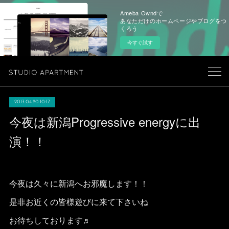
Ameba Owndで
あなただけのホームページやブログをつ
くろう
今すぐ試す
2013.04.20 10:17
今夜は新潟Progressive energyに出
演！！
今夜は久々に新潟へお邪魔します！！
是非お近くの皆様遊びに来て下さいね
お待ちしております♬