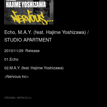
Echo, M.A.Y. (feat. Hajime Yoshizawa) /
STUDIO APARTMENT
2010/11/29 Release
01.Echo
02.M.A.Y. (feat. Hajime Yoshizawa)
<Nervous Inc>
ORIGINAL (WORLD)
(
13
)