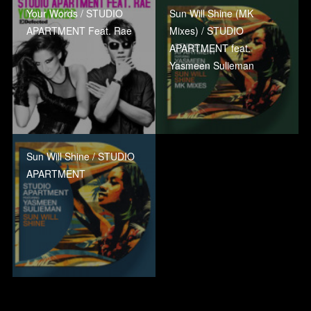
Your Words / STUDIO
Sun Will Shine (MK
APARTMENT Feat. Rae
Mixes) / STUDIO
APARTMENT feat.
Yasmeen Sulieman
Sun Will Shine / STUDIO
APARTMENT