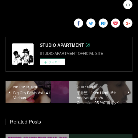
STUDIO APARTMENT
STUDIO APARTMENT OFFICIAL SITE
フォロー
2010.12.31 15:00
2010.11.10 06:29
Big City Beats Vol.14 /
平井堅 「Ken Hirai 15th
Various
Anniversary c/w
Collection’95-’10”裏 歌バ…
Rerated Posts