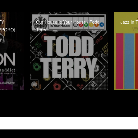
TY
Our House Is Your House / Todd
Jazz In 
APPORO)
Terry