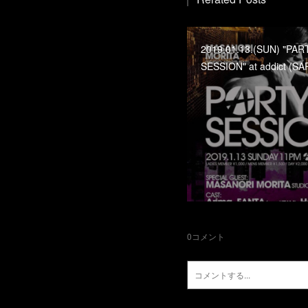
2019.01.13.(SUN) "PAR
SESSION" at addict (S
0
コメント