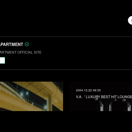
APARTMENT
ARTMENT OFFICIAL SITE
ー
2004.12.22 06:35
V.A.「LUXURY BEST HIT LOUNG