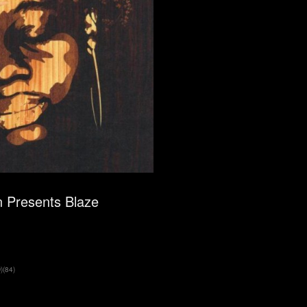
n Presents Blaze
)
(
84
)