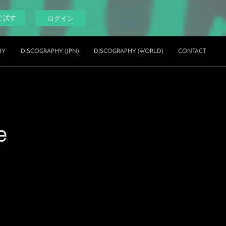
ぐ試す
ログイン
HY
DISCOGRAPHY (JPN)
DISCOGRAPHY (WORLD)
CONTACT
e