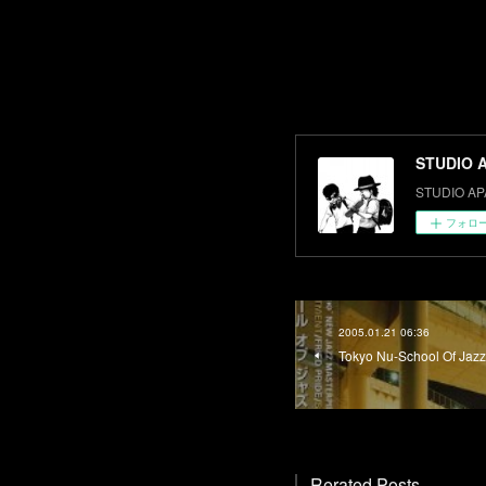
STUDIO 
STUDIO AP
フォロ
2005.01.21 06:36
Tokyo Nu-School Of Jazz
Rerated Posts