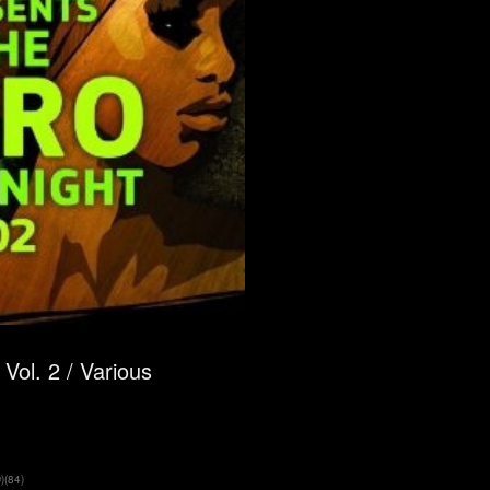
Vol. 2 / Various
)
(
84
)