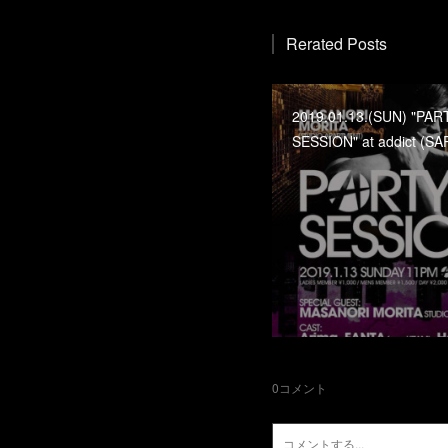
Rerated Posts
2019.01.13.(SUN) "PAR
SESSION" at addict (S
0
コメント