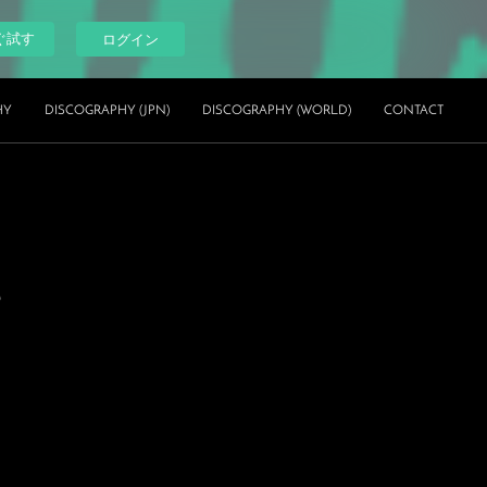
ぐ試す
ログイン
HY
DISCOGRAPHY (JPN)
DISCOGRAPHY (WORLD)
CONTACT
s