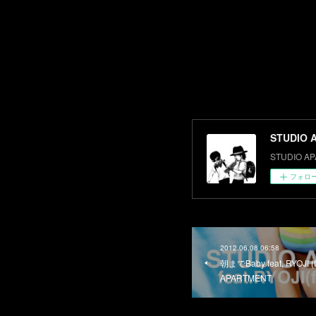
STUDIO 
STUDIO AP
フォロ
2012.06.08 06:58
朝までBaby feat, RYOJI
APARTMENT