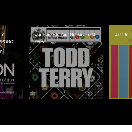
TY
Our House Is Your House / Todd
Jazz In 
APPORO)
Terry