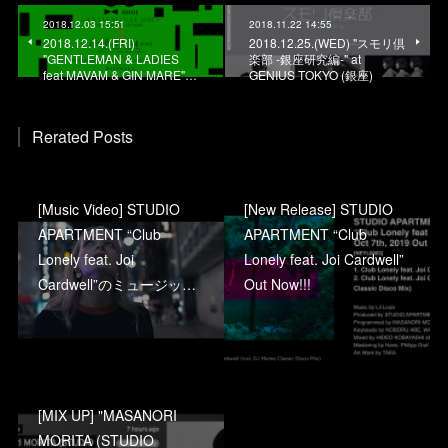
2018.12.03 15:51
2018.11.22 14:55
2018.12.14.(FRI)
2018.12.25.(WED) "スモリ倶
"GENTLEMAN & LADIES
楽部 -銀座研究編-" at
feat MAVAM & GIN MARE"…
GENIUS TOKYO (銀座)
Rerated Posts
[Music Video] STUDIO
[New Release] STUDIO
APARTMENT “Club
APARTMENT “Club
Lonely feat. Joi
Lonely feat. Joi Cardwell”
Cardwell”のミュージッ…
Out Now!!!
[MIX UP] "MASANORI
MORITA (STUDIO