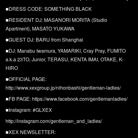
■DRESS CODE: SOMETHING BLACK
■RESIDENT DJ: MASANORI MORITA (Studio
Apartment), MASATO YUKAWA
■GUEST DJ: BARU from Shanghai
■DJ: Manabu Iwamura, YAMARIKI, Cray Pray, FUMITO
a.k.a 23TO, Junior, TERASU, KENTA IMAI, OTAKE, K-
HIRO
■OFFICIAL PAGE:
http://www.xexgroup.jp/nihonbashi/gentleman-ladies/
■FB PAGE: https://www.facebook.com/gentlemanladies/
■Instagram: #GLXEX
http://instagram.com/gentleman_and_ladies/
■XEX NEWSLETTER: