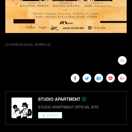
DJ SCHEDULE
(
206
)
NEWS
(
218
)
STUDIO APARTMENT
STUDIO APARTMENT OFFICIAL SITE
フォロー