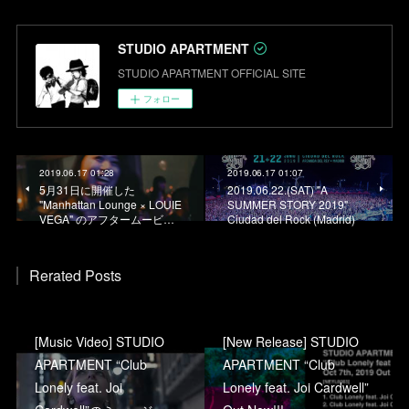
STUDIO APARTMENT
STUDIO APARTMENT OFFICIAL SITE
フォロー
2019.06.17 01:28
2019.06.17 01:07
5月31日に開催した
2019.06.22.(SAT) "A
"Manhattan Lounge × LOUIE
SUMMER STORY 2019"
VEGA" のアフタームービ…
Ciudad del Rock (Madrid)
Rerated Posts
[Music Video] STUDIO
[New Release] STUDIO
APARTMENT “Club
APARTMENT “Club
Lonely feat. Joi
Lonely feat. Joi Cardwell”