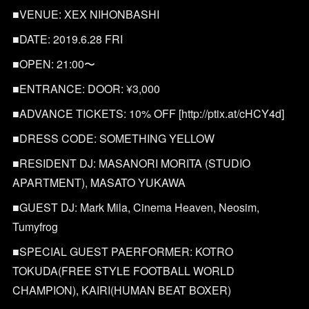
■VENUE: XEX NIHONBASHI
■DATE: 2019.6.28 FRI
■OPEN: 21:00〜
■ENTRANCE: DOOR: ¥3,000
■ADVANCE TICKETS: 10% OFF [http://ptix.at/cHCY4d]
■DRESS CODE: SOMETHING YELLOW
■RESIDENT DJ: MASANORI MORITA (STUDIO
APARTMENT), MASATO YUKAWA
■GUEST DJ: Mark Mila, Cinema Heaven, Neosim,
Tumyfrog
■SPECIAL GUEST PAERFORMER: KOTRO
TOKUDA(FREE STYLE FOOTBALL WORLD
CHAMPION), KAIRI(HUMAN BEAT BOXER)