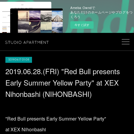
Ameba Owndで
あなただけのホームページやブログをつ
くろう
今すぐ試す
2019.06.17 01:08
2019.06.28.(FRI) "Red Bull presents
Early Summer Yellow Party" at XEX
Nihonbashi (NIHONBASHI)
"Red Bull presents Early Summer Yellow Party"
at XEX Nihonbashi