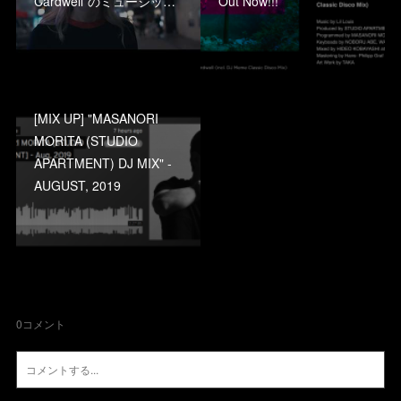
Cardwell”のミュージッ…
Out Now!!!
[MIX UP] "MASANORI
MORITA (STUDIO
APARTMENT) DJ MIX" -
AUGUST, 2019
0
コメント