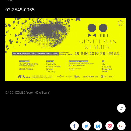
03-3548-0065
DJ SCHEDULE
(
206
)
NEWS
(
218
)