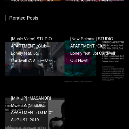
Rerated Posts
[Music Video] STUDIO
[New Release] STUDIO
APARTMENT “Club
APARTMENT “Club
Lonely feat. Joi
Lonely feat. Joi Cardwell”
Cardwell”のミュージッ…
Out Now!!!
[MIX UP] "MASANORI
MORITA (STUDIO
APARTMENT) DJ MIX" -
AUGUST, 2019