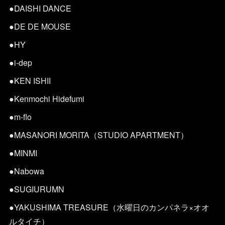
●DAISHI DANCE
●DE DE MOUSE
●HY
●i-dep
●KEN ISHII
●Kenmochi Hidefumi
●m-flo
●MASANORI MORITA（STUDIO APARTMENT）
●MINMI
●Nabowa
●SUGIURUMN
●YAKUSHIMA TREASURE（水曜日のカンパネラ×オオ
ルタイチ）