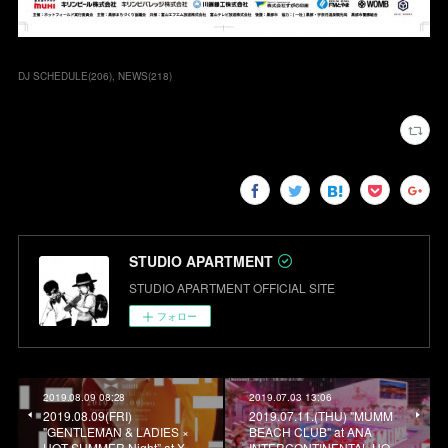
DJ SCHEDULE
(
206
)
NEWS
(
218
)
STUDIO APARTMENT
STUDIO APARTMENT OFFICIAL SITE
フォロー
2019.08.09 08:28
2019.07.03 13:06
2019.08.09(FRI)
2019.07.11.(THU) "MUMM
"GENTLEMAN & LADIES ×
BEACH CLUB" at ANA
HOT SUMMER Night” at X…
INTERCONTINENTAL HO…