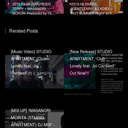
2019.08.24.(SAT) “TODD
2019.08.09(FRI)
TERRY × MASANORI
"GENTLEMAN & LADIES ×
MORITA” Produced by YE…
HOT SUMMER Night” at X…
Rerated Posts
[Music Video] STUDIO
[New Release] STUDIO
APARTMENT “Club
APARTMENT “Club
Lonely feat. Joi
Lonely feat. Joi Cardwell”
Cardwell”のミュージッ…
Out Now!!!
[MIX UP] "MASANORI
MORITA (STUDIO
APARTMENT) DJ MIX" -