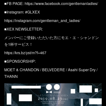
■FB PAGE: https://www.facebook.com/gentlemanladies/
■Instagram: #GLXEX
https://instagram.com/gentleman_and_ladies/
■XEX NEWSLETTER:
メンバーにご登録いただいた方にモエ・エ・シャンドン
を1杯サービス！
https://krs.bz/yst/m?f=467
■SPONSORSHIP:
MOET & CHANDON / BELVEDERE / Asahi Super Dry /
THANN