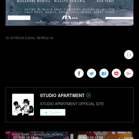
DJ SCHEDULE
(
206
)
NEWS
(
218
)
STUDIO APARTMENT
STUDIO APARTMENT OFFICIAL SITE
フォロー
2019.08.09 08:42
2019.08.09 08:28