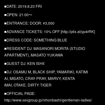
■DATE: 2019.8.23 FRI
■OPEN: 21:00〜
■ENTRANCE: DOOR: ¥3,000
■ADVANCE TICKETS: 10% OFF [http://ptix.at/yp4rRK]
■DRESS CODE: SOMETHING BLUE
■RESIDENT DJ: MASANORI MORITA (STUDIO
APARTMENT), MASATO YUKAWA
■GUEST DJ: KEN ISHII
■DJ: OSAMU M, BLACK SHIP, YAMARIKI, KATIMI
AI, MISATO, CRAY PRAY, MARVY, KENTA
IMAI, OTAKE, DIRTY TIGER
■OFFICIAL PAGE:
http://www.xexgroup.jp/nihonbashi/gentleman-ladies/