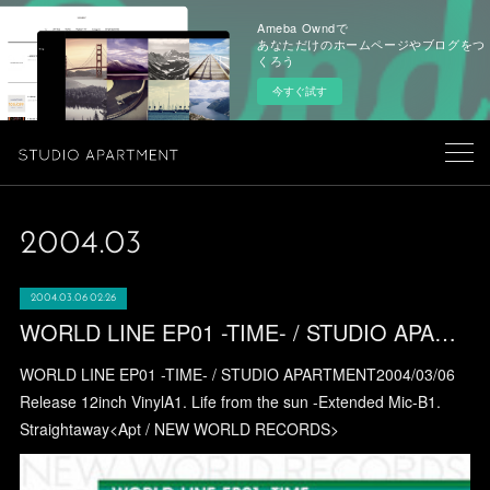
Ameba Owndで
あなただけのホームページやブログをつ
くろう
今すぐ試す
2004
.
03
2004.03.06 02:26
WORLD LINE EP01 -TIME- / STUDIO APARTMENT
WORLD LINE EP01 -TIME- / STUDIO APARTMENT2004/03/06
Release 12inch VinylA1. Life from the sun -Extended Mic-B1.
Straightaway<Apt / NEW WORLD RECORDS>