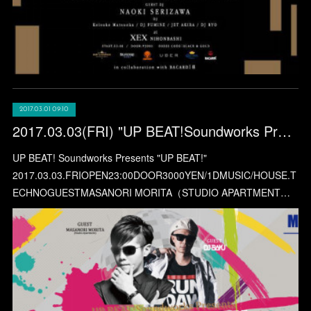
2017.03.01 09:10
2017.03.03(FRI) "UP BEAT!Soundworks Presents UP BEAT！" at CLUB ASIA (SHIBUYA)
UP BEAT! Soundworks Presents "UP BEAT!"
2017.03.03.FRIOPEN23:00DOOR3000YEN/1DMUSIC/HOUSE.T
ECHNOGUESTMASANORI MORITA（STUDIO APARTMENT…