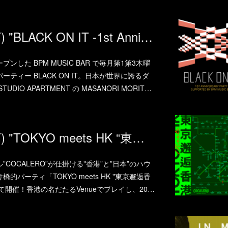
2018.02.24.(SAT) "BLACK ON IT -1st Anniversary Party- Supported by BPM MUSIC BAR" at WOMB (SHIBUYA
した BPM MUSIC BAR で毎月第1第3木曜
ティー BLACK ON IT。日本が世界に誇るダ
IO APARTMENT の MASANORI MORIT…
2018.02.17.(SAT) "TOKYO meets HK “東京邂逅香港” presented by COCALERO" at XEX Nihonbashi
COCALERO”が仕掛ける"香港”と”日本”のハウ
パーティ「TOKYO meets HK "東京邂逅香
ARにて開催！香港の名だたるVenueでプレイし、20…