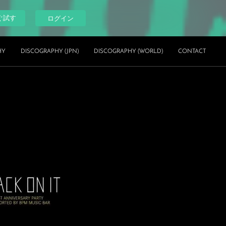
ぐ試す
ログイン
HY
DISCOGRAPHY (JPN)
DISCOGRAPHY (WORLD)
CONTACT