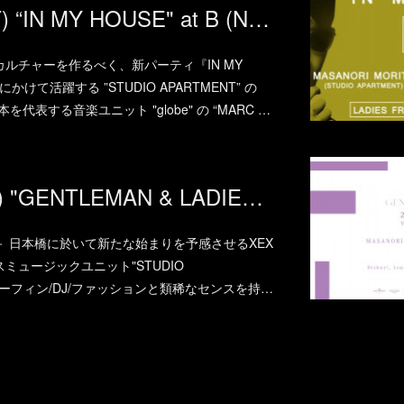
2018.02.10.(SAT) “IN MY HOUSE" at B (NARITA)
ルチャーを作るべく、新パーティ『IN MY
けて活躍する ”STUDIO APARTMENT” の
と日本を代表する音楽ユニット "globe" の “MARC …
2018.02.09.(FRI) "GENTLEMAN & LADIES -Valentine's Special-" at XEX Nihonbashi
 日本橋に於いて新たな始まりを予感させるXEX
ミュージックユニット"STUDIO
、サーフィン/DJ/ファッションと類稀なセンスを持…