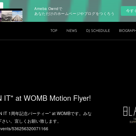
Ameba Owndで
今す
あなただけのホームページやブログをつくろう
TOP
NEWS
DJ SCHEDULE
BIOGRAP
 IT" at WOMB Motion Flyer!
 ON IT 1周年記念パーティー” at WOMBです。みな
下さい。宜しくお願い致します。
/events/536256320071166