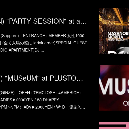
2019.01.13.(SUN) "PARTY SESSION" at addict (SAPPORO)
ict(Sapporo) ENTRANCE : MEMBER 女性1000
円 (全て入場の際に1drink order)SPECIAL GUEST
DIO APARTMENT)DJ ...
2019.01.12.(SAT) "MUSeUM" at PLUSTOKYO (GINZA)
(GINZA) OPEN : 7PMCLOSE : 4AMPRICE :
LADIES▶︎2000YEN / W1DHAPPY
（7PM〜9PM）ADV▶︎2000YEN / W1D（優先入…