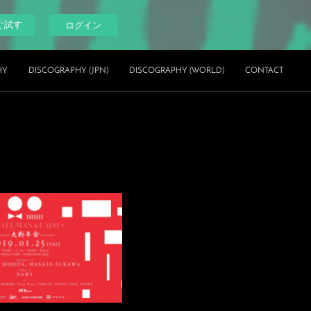
ぐ試す
ログイン
HY
DISCOGRAPHY (JPN)
DISCOGRAPHY (WORLD)
CONTACT