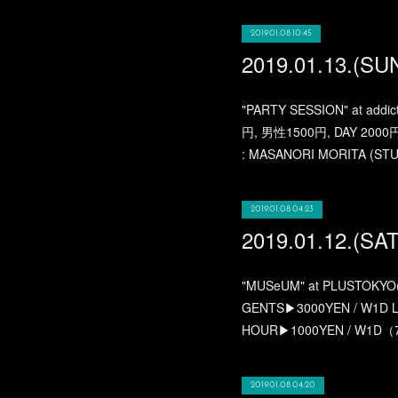
2019.01.08 10:45
"PARTY SESSION" at add
円, 男性1500円, DAY 2000
: MASANORI MORITA (STU
2019.01.08 04:23
"MUSeUM" at PLUSTOKYO
GENTS▶︎3000YEN / W1D 
HOUR▶︎1000YEN / W1D
2019.01.08 04:20