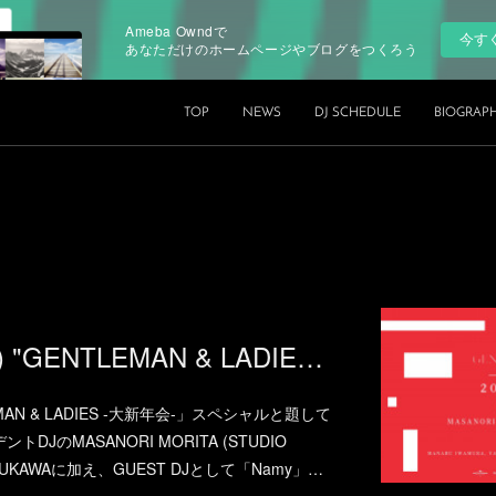
Ameba Owndで
今す
あなただけのホームページやブログをつくろう
TOP
NEWS
DJ SCHEDULE
BIOGRAP
2019.01.25.(FRI) "GENTLEMAN & LADIES -大新年会-" at XEX Nihonbashi (NIHONBASHI)
EMAN & LADIES -大新年会-」スペシャルと題して
JのMASANORI MORITA (STUDIO
 YUKAWAに加え、GUEST DJとして「Namy」…