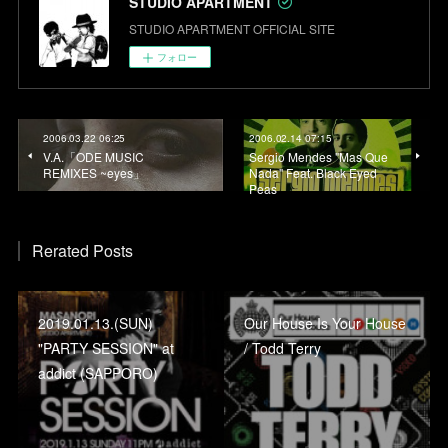
STUDIO APARTMENT
STUDIO APARTMENT OFFICIAL SITE
フォロー
2006.03.22 06:25
2006.02.14 07:15
V.A.「ODE MUSIC
Sergio Mendes "Mas Que
REMIXES ~eyes」
Nada" Feat. Black Eyed
Peas
Rerated Posts
2019.01.13.(SUN)
Our House Is Your House
"PARTY SESSION" at
/ Todd Terry
addict (SAPPORO)