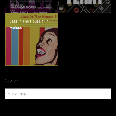
Jazz In The House 14 /
Various
0
コメント