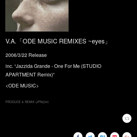
V.A.「ODE MUSIC REMIXES ~eyes」
2006/3/22 Release
inc. “Jazzida Grande - One For Me (STUDIO
APARTMENT Remix)”
<ODE MUSIC>
PRODUCE & REMIX (JPN)
(
34
)