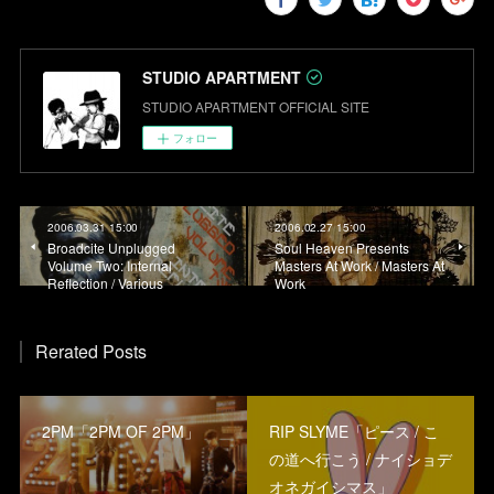
STUDIO APARTMENT
STUDIO APARTMENT OFFICIAL SITE
フォロー
2006.03.31 15:00
2006.02.27 15:00
Broadcite Unplugged
Soul Heaven Presents
Volume Two: Internal
Masters At Work / Masters At
Reflection / Various
Work
Rerated Posts
2PM「2PM OF 2PM」
RIP SLYME「ピース / こ
の道へ行こう / ナイショデ
オネガイシマス」