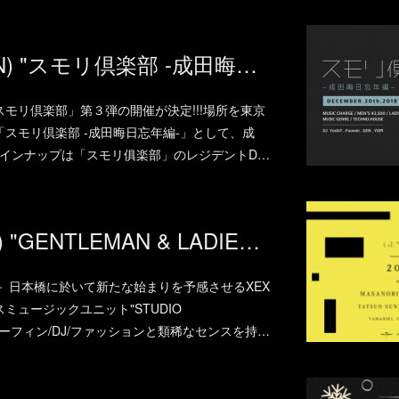
2018.12.30.(SUN) "スモリ倶楽部 -成田晦日忘年編-" at B (NARITA)
モリ倶楽部」第３弾の開催が決定!!!場所を東京
スモリ倶楽部 -成田晦日忘年編-」として、成
す！ラインナップは「スモリ俱楽部」のレジデントD…
2018.12.28.(FRI) "GENTLEMAN & LADIES -大忘年会-" at XEX Nihonbashi (NIHONBASHI)
 日本橋に於いて新たな始まりを予感させるXEX
ミュージックユニット"STUDIO
、サーフィン/DJ/ファッションと類稀なセンスを持…