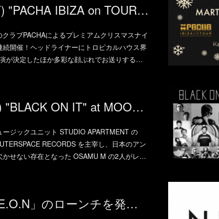
2018.12.22.(SAT) "PACHA IBIZA on TOUR 2018 "Cherry X'mas" at 品川プリンスホテル クラブeX
界最高峰のクラブPACHAによるプレミアムクリスマスナイ
連続開催！ヘッドライナーにトロピカルハウス界
enの出演が決定したほか多彩な顔ぶれでお送りする…
2018.12.21.(FRI) "BLACK ON IT" at MOOD NIGHTCLUB(OSAKA)
ックユニット STUDIO APARTMENT の
、OUTERSPACE RECORDS を主宰し、日本のアン
せない存在となった OSAMU M の2人がレ…
新レーベル「N.E.O.N」のローンチを発表！