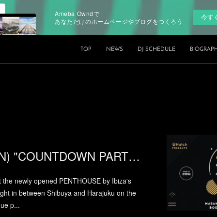
Ameba Owndで
今す
あなただけのホームページやブログをつくろう
TOP
NEWS
DJ SCHEDULE
BIOGRAP
2018.12.31.(MON) "COUNTDOWN PARTY 2019" supported by COCALERO at Sankeys PENTHOUSE
 at the newly opened PENTHOUSE by Ibiza's
ght in between Shibuya and Harajuku on the
ue p...