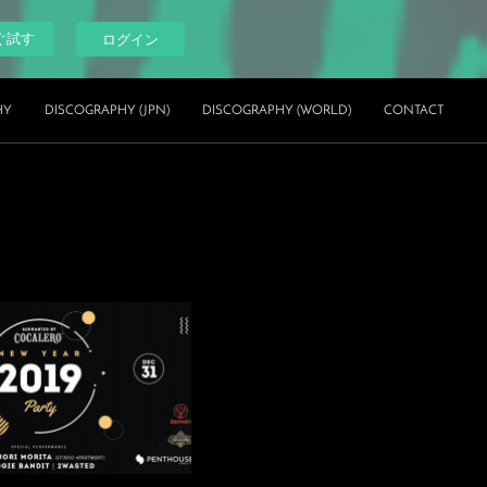
ぐ試す
ログイン
HY
DISCOGRAPHY (JPN)
DISCOGRAPHY (WORLD)
CONTACT