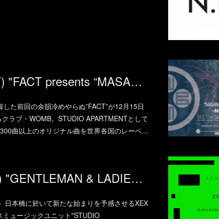
2018.12.15.(SAT) "FACT presents “MASANORI MORITA OPEN to LAST SET“-N.E.O.N LAUNCH PARTY-" at WOMB
えて開催した前回の余韻冷めやらぬ”FACT”が12月15日
クラブ・WOMB。STUDIO APARTMENTとして
300曲以上のオリジナル曲を世界各国のレーベ…
2018.12.14.(FRI) "GENTLEMAN & LADIES feat MAVAM & GIN MARE" at XEX Nihonbashi (NIHONBASHI)
 日本橋に於いて新たな始まりを予感させるXEX
ミュージックユニット"STUDIO