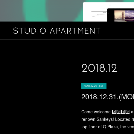
2018
.
12
2018.12.22 14:55
Come welcome 2️⃣0️⃣1️⃣9️⃣
renown Sankeys! Located ri
top floor of Q Plaza, the ven